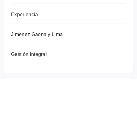
Experiencia
Jimenez Gaona y Lima
Gestión integral
Etiquetas
Todas las etiquetas
Arquitectura
BIM
calidad
civil
civiles
Construcción
desarrollo
Digitalización
envergadura
experiencia