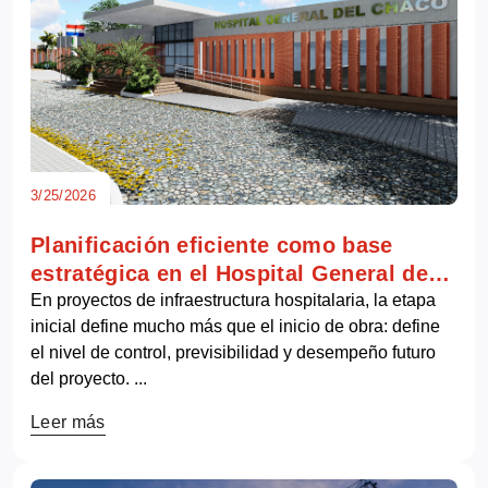
3/25/2026
Planificación eficiente como base
estratégica en el Hospital General de
Mariscal Estigarribia
En proyectos de infraestructura hospitalaria, la etapa
inicial define mucho más que el inicio de obra: define
el nivel de control, previsibilidad y desempeño futuro
del proyecto. ...
Leer más